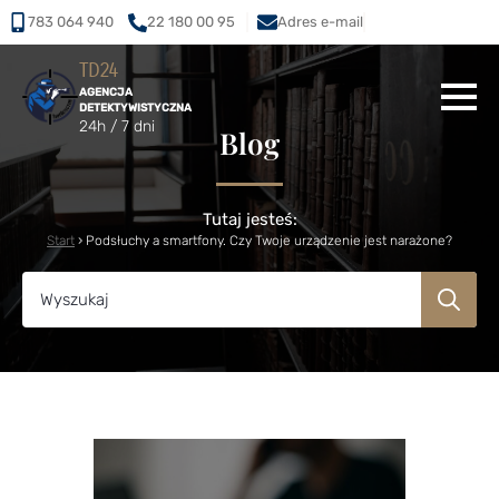
783 064 940
22 180 00 95
Adres e-mail
TD24
AGENCJA
DETEKTYWISTYCZNA
24h / 7 dni
Blog
Tutaj jesteś:
Start
›
Podsłuchy a smartfony. Czy Twoje urządzenie jest narażone?
Se
for: