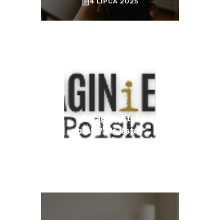
4 LIPCA 2025
🔔 Zaginął ktoś
bliski? Nie jesteś
sam.
3 LIPCA 2025