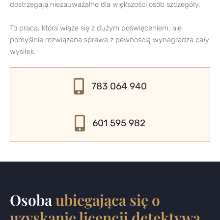
dostrzegają niezauważalne dla większości osób szczegóły.
To praca, która wiąże się z dużym poświęceniem, ale
pomyślnie rozwiązana sprawa z pewnością wynagradza cały
wysiłek.
783 064 940
601 595 982
Osoba
ubiegająca się o
uzyskanie licencji detektywa