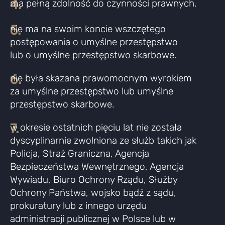
4.
ma pełną zdolność do czynności prawnych.
5.
nie ma na swoim koncie wszczętego
postępowania o umyślne przestępstwo
lub o umyślne przestępstwo skarbowe.
6.
nie była skazana prawomocnym wyrokiem
za umyślne przestępstwo lub umyślne
przestępstwo skarbowe.
7.
w okresie ostatnich pięciu lat nie została
dyscyplinarnie zwolniona ze służb takich jak
Policja, Straż Graniczna, Agencja
Bezpieczeństwa Wewnętrznego, Agencja
Wywiadu, Biuro Ochrony Rządu, Służby
Ochrony Państwa, wojsko bądź z sądu,
prokuratury lub z innego urzędu
administracji publicznej w Polsce lub w