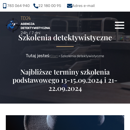
783 064 940
22 180 00 95
Adres e-mail
TD24
AGENCJA
DETEKTYWISTYCZNA
24h / 7 dni
Szkolenia detektywistyczne
Tutaj jesteś:
Start
›
Szkolenia detektywistyczne
Najbliższe terminy szkolenia
podstawowego 13-15.09.2024 i 21-
22.09.2024