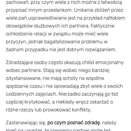
zachowań, przy czym wiele z nich można z łatwością
przypisać innym przesłankom. Unikanie zbliżeń przez
wiele pań usprawiedliwiane jest na przykład natłokiem
obowiązków służbowych ich partnera. Faktycznie
ochłodzenie relacji w związku może mieć wiele
przyczyn, jednak bagatelizowanie problemu w
żadnym przypadku nie jest dobrym rozwiązaniem.
Zdradzające osoby często okazują chłód emocjonalny
wobec partnera. Stają się wobec niego bardziej
zdystansowane, nie mają ochoty na wspólne
spędzanie czasu i nie opowiadają zbyt wiele o swoich
codziennych zajęciach. Nierzadko zaczynają go też
częściej krytykować, a niekiedy wręcz oskarżać o
różne rzeczy lub prowokować konflikty.
Zastanawiając się,
po czym poznać zdradę
, należy
mieć na uwadze, że niewierny partner może też