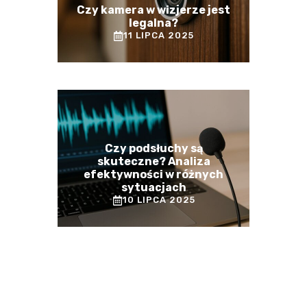
Czy kamera w wizjerze jest
legalna?
11 LIPCA 2025
Czy podsłuchy są
skuteczne? Analiza
efektywności w różnych
sytuacjach
10 LIPCA 2025