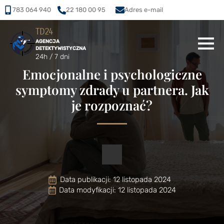
783 064 940
22 180 00 95
Adres e-mail
TD24
AGENCJA
DETEKTYWISTYCZNA
24h / 7 dni
Emocjonalne i psychologiczne
symptomy zdrady u partnera. Jak
je rozpoznać?
Data publikacji: 
12 listopada 2024
Data modyfikacji: 12 listopada 2024