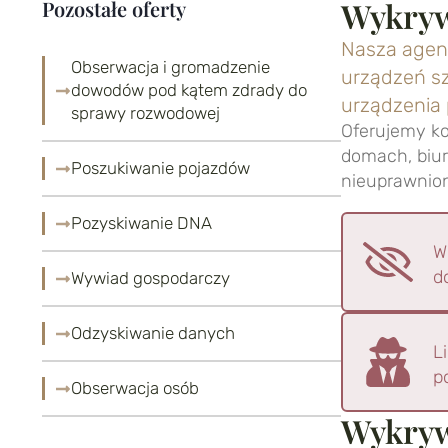
Wykryw
Pozostałe oferty
Nasza agenc
Obserwacja i gromadzenie
urządzeń s
dowodów pod kątem zdrady do
urządzenia
sprawy rozwodowej
Oferujemy k
domach, biur
Poszukiwanie pojazdów
nieuprawnion
Pozyskiwanie DNA
W
d
Wywiad gospodarczy
Odzyskiwanie danych
L
p
Obserwacja osób
Wykryw