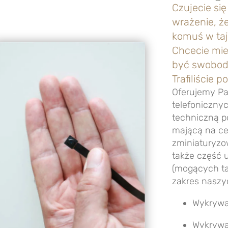
Czujecie si
wrażenie, że
komuś w taj
Chcecie mie
być swobod
Trafiliście 
Oferujemy P
telefonicznyc
techniczną po
mającą na ce
zminiaturyz
także część u
(mogących ta
zakres naszyc
Wykrywa
Wykrywa