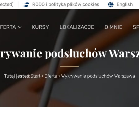
tected]
RODO i polityka plików cookies
English
FERTA
KURSY
LOKALIZACJE
O MNIE
S
rywanie podsłuchów Wars
Tutaj jesteś:
Start
›
Oferta
›
Wykrywanie podsłuchów Warszawa