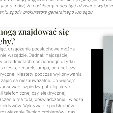
 jasno mówi, że podsłuchy mogą być używane wyłącznie
niu zgody prokuratora generalnego lub sądu.
mogą znajdować się
chy?
ąc, urządzenia podsłuchowe można
nie wszędzie. Jednak najczęściej
 w przedmiotach codziennego użytku
. krzesło, zegarek, lampa, parapet czy
tryczne. Niestety podczas wykonywania
zajęć są niezauważalne. Co więcej?
wansowani szpiedzy potrafią ukryć
ii telefonicznej czy elektrycznej.
czenie ma tutaj doświadczenie i wiedza
tektywów. Wykrywanie podsłuchów
rozwiązanie Twoich problemów- nasi