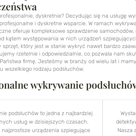
czeństwa
profesjonalnie, dyskretnie? Decydując się na usługę 
profesjonalne i dyskretne wsparcie. W ramach wykryw
yczne oferuje kompleksowe sprawdzenie samochodów,
od kątem występowania w nich urządzeń szpiegujących
y sprzęt, który jest w stanie wykryć nawet bardzo z
jemy rzetelnie i odpowiedzialnie, co pozwala nam skut
Państwa firmę. Jesteśmy w branży od wielu lat i mamy
u wszelkiego rodzaju podsłuchów.
jonalne wykrywanie podsłuch
ie podsłuchów to jedna z najbardziej
Wysta
nych usług w dzisiejszych czasach.
detekty
y najprostsze urządzenia szpiegujące
Nasza a