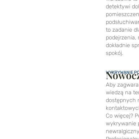
detektywi dok
pomieszczeni
podsłuchiwan
to zadanie dl
podejrzenia,
dokładnie sp
spokój.
Nowocz
WYKRYWANIE P
Aby zagwara
wiedzą na t
dostępnych n
kontaktowyc
Co więcej? P
wykrywanie 
newralgiczny