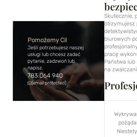
bezpie
Skutecznie, 
otrzymujesz 
detektywist
biurowych p
Pomożemy Ci!
profesjonaln
Jeśli potrzebujesz naszej
pracę wykonu
usługi lub chcesz zadać
pytanie, zadzwoń lub
Państwa lub 
napisz.
na zwalczani
783 064 940
Profes
[email protected]
Wykrywan
pożąda
Niestet