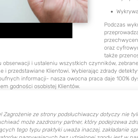
Wykrywa
Podczas wykr
przeprowadza
przechwycen
oraz cyfrowy
także przeno
 obserwacji i ustaleniu wszystkich czynników, zebra
 i przedstawiane Klientowi. Wybierając
zdrady detekt
ufnych informacji- nasza owocna praca daje 100% dysk
m godności osobistej Klientów.
 Zagrożenie ze strony podsłuchiwaczy dotyczy nie tylk
chiwać może zazdrosny partner, który podejrzewa zdr
ących tego typu praktyki uważa inaczej, zakładanie s
ratorów nagrywających bez udzielonej zgody jest w na