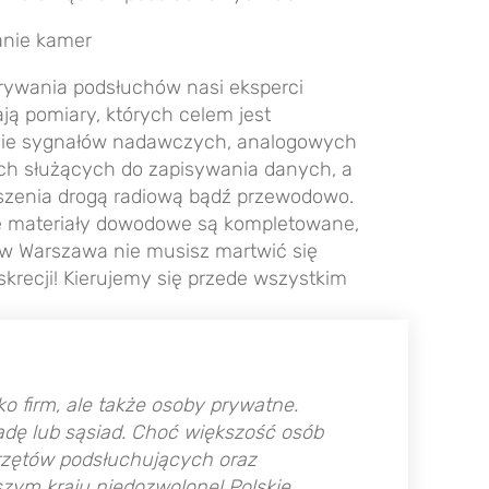
nie kamer
ywania podsłuchów nasi eksperci
ją pomiary, których celem jest
ie sygnałów nadawczych, analogowych
ch służących do zapisywania danych, a
szenia drogą radiową bądź przewodowo.
ne materiały dowodowe są kompletowane,
yw
Warszawa
nie musisz martwić się
recji! Kierujemy się przede wszystkim
o firm, ale także osoby prywatne.
adę lub sąsiad. Choć większość osób
przętów podsłuchujących oraz
szym kraju niedozwolone! Polskie