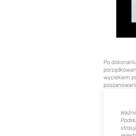
Po dokonaniu
porządkowane
wyciekiem po
poszanowanie
Ważne!
Podsłu
stosuj
rejest