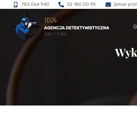
783 064 940
22 180 00 95
[email pro
TD24
O
AGENCJA DETEKTYWISTYCZNA
24h / 7 dni
Wyk