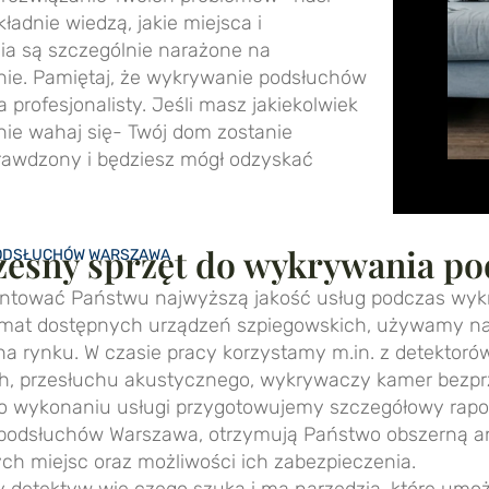
ładnie wiedzą, jakie miejsca i
a są szczególnie narażone na
ie. Pamiętaj, że wykrywanie podsłuchów
a profesjonalisty. Jeśli masz jakiekolwiek
 nie wahaj się- Twój dom zostanie
rawdzony i będziesz mógł odzyskać
esny sprzęt do wykrywania p
ODSŁUCHÓW WARSZAWA
ntować Państwu najwyższą jakość usług podczas wyk
emat dostępnych urządzeń szpiegowskich, używamy na
a rynku. W czasie pracy korzystamy m.in. z detektorów
h, przesłuchu akustycznego, wykrywaczy kamer bezpr
o wykonaniu usługi przygotowujemy szczegółowy rapo
podsłuchów Warszawa, otrzymują Państwo obszerną ana
ch miejsc oraz możliwości ich zabezpieczenia.