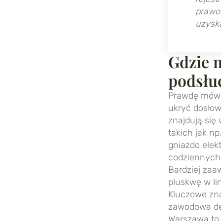
prawo
uzyska
Gdzie 
podsłu
Prawdę mówi
ukryć dosłow
znajdują się
takich jak np
gniazdo elek
codziennych 
Bardziej zaa
pluskwę w lin
Kluczowe zna
zawodowa de
Warszawa to 