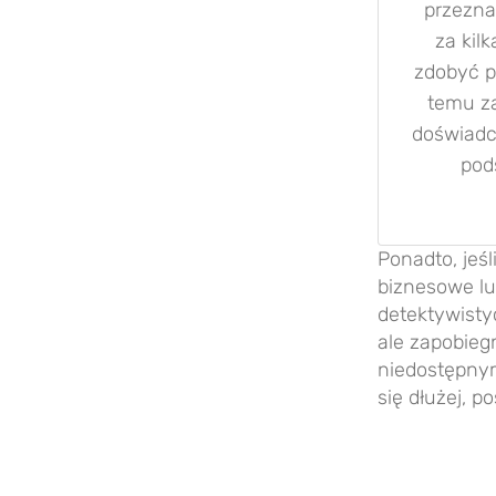
przezna
za kil
zdobyć p
temu z
doświadc
pod
Ponadto, jeś
biznesowe lu
detektywisty
ale zapobie
niedostępnym
się dłużej, 