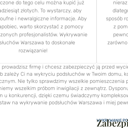
czone do tego celu można kupić już
nieraz
kadziesiąt złotych. To wystarczy, aby
dlateg
oufne i newralgiczne informacje. Aby
sposób r
apobiec, warto skorzystać z pomocy
z pom
zonych profesjonalistów. Wykrywanie
pewnoś
słuchów Warszawa to doskonałe
zarówno 
rozwiązanie!
li prowadzisz firmę i chcesz zabezpieczyć ją przed wyc
b zależy Ci na wykryciu podsłuchów w Twoim domu, ko
cznym. Nie tylko sprawdzimy wszelkie pomieszczenia p
gniemy wszelkim próbom inwigilacji z zewnątrz. Dys
 u konkurencji, dzięki czemu świadczymy kompleksow
postaw na wykrywanie podsłuchów Warszawa i miej pewn
Zabezpi
WYKRYWANIE P