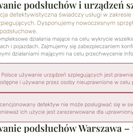
anie podsłuchów i urządzeń s
ja detektywistyczna świadczy usługi w zakresie
zpiegujących. Dysponujemy nowoczesnym sprzę
 podsłuchowe.
ompleksowe działania mające na celu
wykrycie wszelki
ach i pojazdach
. Zajmujemy się zabezpieczaniem konf
ymi działaniami mającymi na celu przechwycenie info
 Polsce używanie urządzeń szpiegujących jest prawni
ostępne i używane przez osoby nieuprawnione w celu p
icencjonowany detektyw nie może posługiwać się w sw
onieważ ich użycie jest zarezerwowane dla uprawniony
anie podsłuchów Warszawa – 