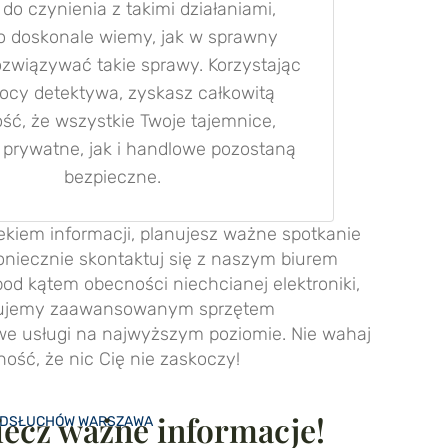
 do czynienia z takimi działaniami,
o doskonale wiemy, jak w sprawny
ozwiązywać takie sprawy. Korzystając
ocy detektywa, zyskasz całkowitą
ć, że wszystkie Twoje tajemnice,
prywatne, jak i handlowe pozostaną
bezpieczne.
iekiem informacji, planujesz ważne spotkanie
niecznie skontaktuj się z naszym biurem
od kątem obecności niechcianej elektroniki,
ponujemy zaawansowanym sprzętem
e usługi na najwyższym poziomie. Nie wahaj
ość, że nic Cię nie zaskoczy!
ecz ważne informacje!
ODSŁUCHÓW WARSZAWA