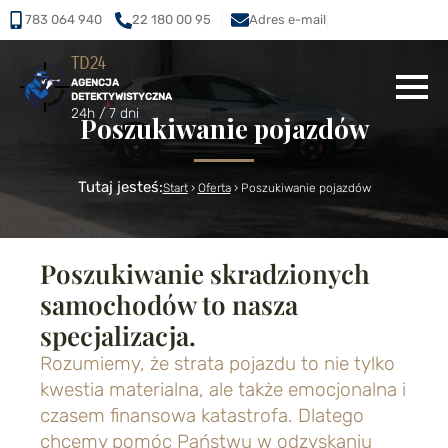
783 064 940
22 180 00 95
Adres e-mail
TD24
AGENCJA
DETEKTYWISTYCZNA
24h / 7 dni
Poszukiwanie pojazdów
Tutaj jesteś:
Start
›
Oferta
›
Poszukiwanie pojazdów
Poszukiwanie skradzionych
samochodów to nasza
specjalizacja.
Rozumiemy, że strata pojazdu to nie tylko
kwestia materialna, ale także emocjonalna i
czasem finansowa katastrofa. Dlatego
chcemy pomóc Państwu w odzyskaniu