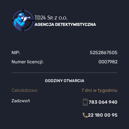
TD24 Sp. z o.o.
AGENCJA DETEKTYWISTYCZNA
NIP:
5252867505
Numer licencji:
0007982
GODZINY OTWARCIA
Całodobowo
7 dni w tygodniu
Zadzwoń
783 064 940
22 180 00 95