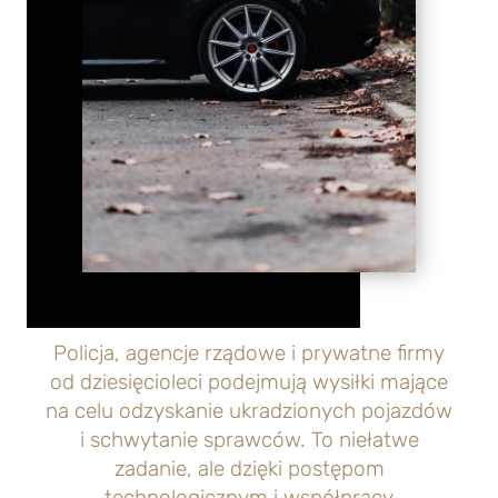
Policja, agencje rządowe i prywatne firmy
od dziesięcioleci podejmują wysiłki mające
na celu odzyskanie ukradzionych pojazdów
i schwytanie sprawców. To niełatwe
zadanie, ale dzięki postępom
technologicznym i współpracy