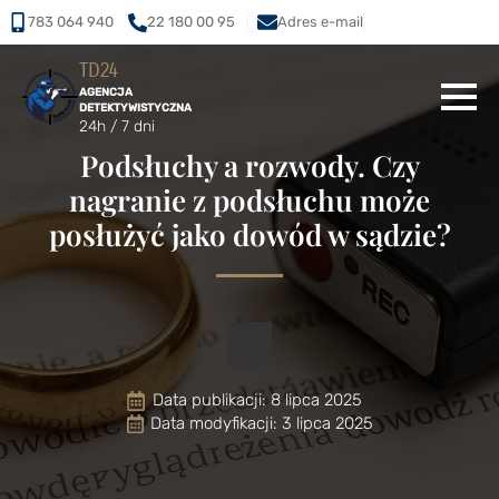
783 064 940
22 180 00 95
Adres e-mail
TD24
AGENCJA
DETEKTYWISTYCZNA
24h / 7 dni
Podsłuchy a rozwody. Czy
nagranie z podsłuchu może
posłużyć jako dowód w sądzie?
Data publikacji: 
8 lipca 2025
Data modyfikacji: 3 lipca 2025