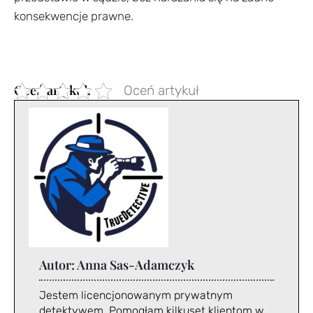
konsekwencje prawne.
Oceń artykuł
Autor:
Anna Sas-Adamczyk
Jestem licencjonowanym prywatnym
detektywem. Pomogłam kilkuset klientom w