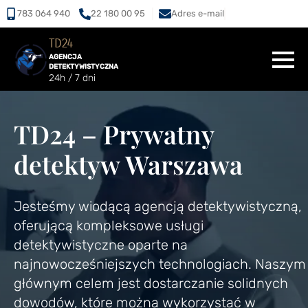
783 064 940
22 180 00 95
Adres e-mail
TD24
AGENCJA
DETEKTYWISTYCZNA
24h / 7 dni
TD24 – Prywatny
detektyw Warszawa
Jesteśmy wiodącą agencją detektywistyczną,
oferującą kompleksowe usługi
detektywistyczne oparte na
najnowocześniejszych technologiach. Naszym
głównym celem jest dostarczanie solidnych
dowodów, które można wykorzystać w