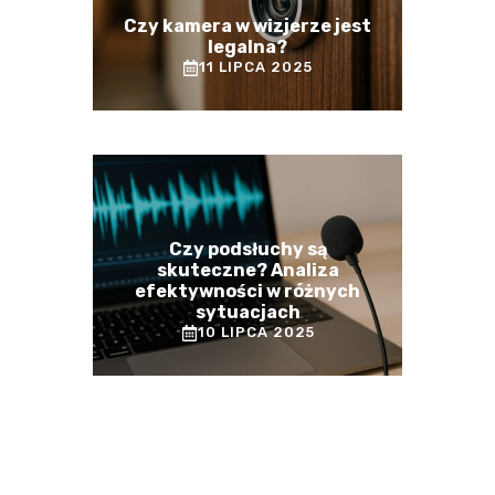
Czy kamera w wizjerze jest
legalna?
11 LIPCA 2025
Czy podsłuchy są
skuteczne? Analiza
efektywności w różnych
sytuacjach
10 LIPCA 2025