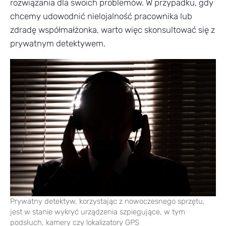
rozwiązania dla swoich problemów. W przypadku, gdy
chcemy udowodnić nielojalność pracownika lub
zdradę współmałżonka, warto więc skonsultować się z
prywatnym detektywem.
Prywatny detektyw, korzystając z nowoczesnego sprzętu,
jest w stanie wykryć urządzenia szpiegujące, w tym
podsłuch, kamery czy lokalizatory GPS