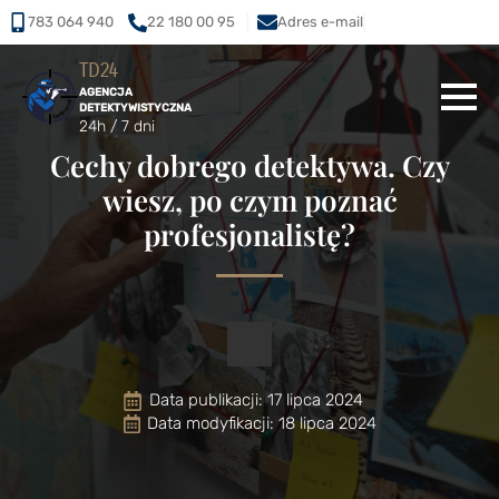
783 064 940
22 180 00 95
Adres e-mail
TD24
AGENCJA
DETEKTYWISTYCZNA
24h / 7 dni
Cechy dobrego detektywa. Czy
wiesz, po czym poznać
profesjonalistę?
Data publikacji: 
17 lipca 2024
Data modyfikacji: 18 lipca 2024