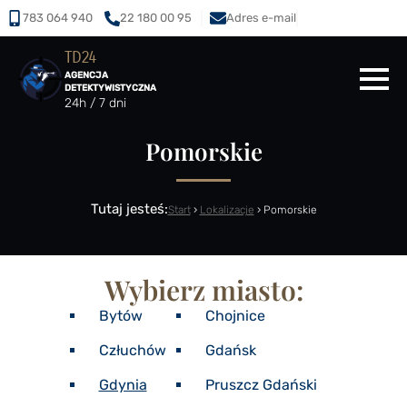
783 064 940
22 180 00 95
Adres e-mail
TD24
AGENCJA
DETEKTYWISTYCZNA
24h / 7 dni
Pomorskie
Tutaj jesteś:
Start
›
Lokalizacje
›
Pomorskie
Wybierz miasto:
Bytów
Chojnice
Człuchów
Gdańsk
Gdynia
Pruszcz Gdański