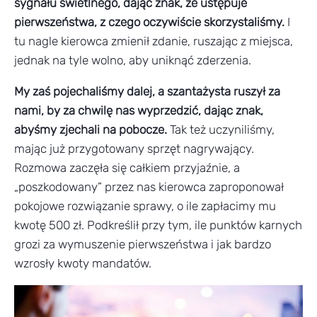
sygnału świetlnego, dając znak, że ustępuje
pierwszeństwa, z czego oczywiście skorzystaliśmy.
I
tu nagle kierowca zmienił zdanie, ruszając z miejsca,
jednak na tyle wolno, aby uniknąć zderzenia.
My zaś pojechaliśmy dalej, a szantażysta ruszył za
nami, by za chwilę nas wyprzedzić, dając znak,
abyśmy zjechali na pobocze.
Tak też uczyniliśmy,
mając już przygotowany sprzęt nagrywający.
Rozmowa zaczęła się całkiem przyjaźnie, a
„poszkodowany” przez nas kierowca zaproponował
pokojowe rozwiązanie sprawy, o ile zapłacimy mu
kwotę 500 zł. Podkreślił przy tym, ile punktów karnych
grozi za wymuszenie pierwszeństwa i jak bardzo
wzrosły kwoty mandatów.