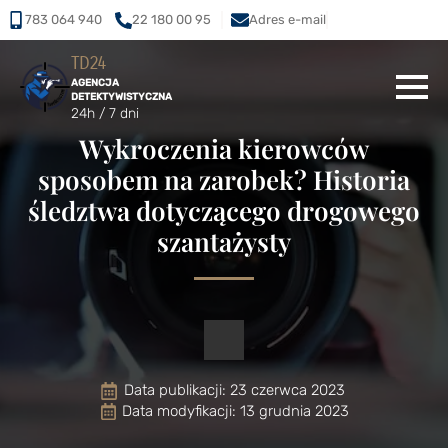
783 064 940
22 180 00 95
Adres e-mail
TD24
AGENCJA
DETEKTYWISTYCZNA
24h / 7 dni
Wykroczenia kierowców
sposobem na zarobek? Historia
śledztwa dotyczącego drogowego
szantażysty
Data publikacji: 
23 czerwca 2023
Data modyfikacji: 13 grudnia 2023