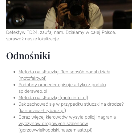
Detektyw TD24, zaufaj nam. Działamy w całej Polsce,
sprawdź nasze
lokalizacje
.
Odnośniki
Metoda na stłuczkę. Ten sposób nadal działa
(motofakty.pl)
Podobny proceder opisuje artyku z portalu
spidersweb.pl
Metoda na stłuczkę (moto.infor.pl)
Jak zachować się w przypadku stłuczki na drodze?
(kancelaria-hrybacz.pl)
Coraz więcej kierowców wysyła policji nagrania
wyczynów drogowych szaleńców
(gorzowwielkopolski.naszemiasto.pl)