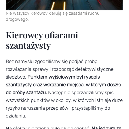
Nie wszyscy kierowcy kierują się zasadami ruchu
drogowego.
Kierowcy ofiarami
szantażysty
Bez namysłu zgodziliśmy się podjąć próbę
rozwiązania sprawy i rozpocząć detektywistyczne
śledztwo.
Punktem wyjściowym był rysopis
szantażysty oraz wskazanie miejsca, w którym doszło
do próby szantażu.
Następnie sporządziliśmy spis
wszystkich punktów w okolicy, w których istnieje duże
ryzyko naruszenia przepisów i przystąpiliśmy do
działania.
Na efekty nie trzeba było długo czekać.
Na jednym ze