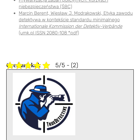
niebezpieczeństwa (ŚBC)
Marcin Berent, Wiesław J. Modrakowski, Etyka zawodu
detektywa w kontekście standardu minimalnego
Internationale Kommission der Detektiv-Verbände
(umk.pl ISSN 2080-108 *pdf)
5/5 - (2)