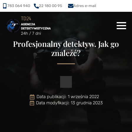
783 064 940
22 180 00 95
Adres e-mail
TD24
AGENCJA
DETEKTYWISTYCZNA
24h / 7 dni
Profesjonalny detektyw. Jak go
znaleźć?
Data publikacji: 
1 września 2022
Data modyfikacji: 13 grudnia 2023