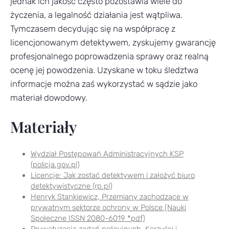
jednak ich jakość często pozostawia wiele do
życzenia, a legalność działania jest wątpliwa.
Tymczasem decydując się na współpracę z
licencjonowanym detektywem, zyskujemy gwarancję
profesjonalnego poprowadzenia sprawy oraz realną
ocenę jej powodzenia. Uzyskane w toku śledztwa
informacje można zaś wykorzystać w sądzie jako
materiał dowodowy.
Materiały
Wydział Postępowań Administracyjnych KSP
(policja.gov.pl)
Licencje: Jak zostać detektywem i założyć biuro
detektywistyczne (rp.pl)
Henryk Stankiewicz, Przemiany zachodzące w
prywatnym sektorze ochrony w Polsce (Nauki
Społeczne ISSN 2080-6019 *pdf)
Prywatyzacja zadań policyjnych. Korzyści i