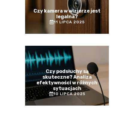
Czy kamera w wizjerze jest
legalna?
11 LIPCA 2025
Czy podsłuchy są
skuteczne? Analiza
efektywności w różnych
sytuacjach
10 LIPCA 2025