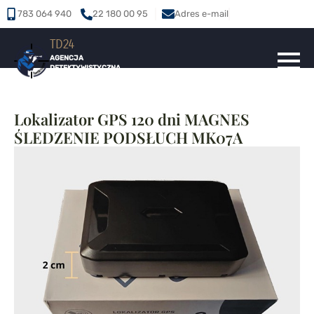
783 064 940
22 180 00 95
Adres e-mail
TD24
AGENCJA
DETEKTYWISTYCZNA
24h / 7 dni
Lokalizator GPS 120 dni MAGNES
ŚLEDZENIE PODSŁUCH MK07A