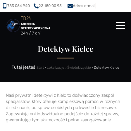
783 064 940
22 180 00 95
Adres e-mail
TD24
AGENCJA
DETEKTYWISTYCZNA
24h / 7 dni
Detektyw Kielce
Tutaj jesteś:
Start
›
Lokalizacje
›
Świętokrzyskie
›
Detektyw Kielce
Nasi prywatni detektywi z Kielc to doświadczony zespół
specjalistów, który oferuje kompleksową pomoc w różnych
dziedzinach, od spraw osobistych po kwestie biznesowe.
Zapewniają oni indywidualne podejście do każdej sprawy,
gwarantując tym skuteczność i pełne zaangażowanie.