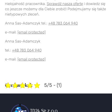
nielojalność pracownika.
Sprawdź naszą ofertę
i dowiedz się
co jeszcze możemy dla Ciebie zrobić! Podejmujemy się także
nietypowych zleceń.
Anna Sas-Adamczyk
tel.:
+48 783 064 940
e-mail:
[email protected]
Anna Sas-Adamczyk
tel.:
+48 783 064 940
e-mail:
[email protected]
5/5 - (1)
TD24 Sp. z o.o.