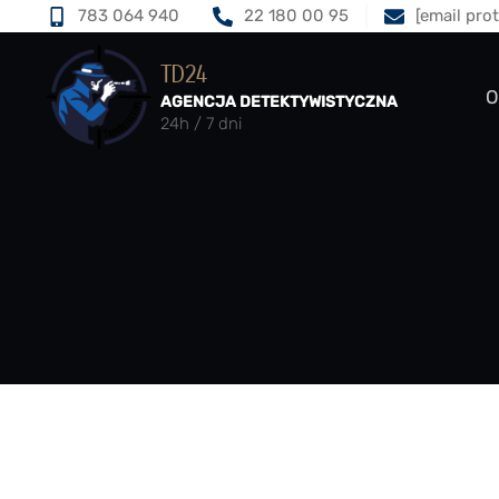
783 064 940
22 180 00 95
[email pro
TD24
O
AGENCJA DETEKTYWISTYCZNA
24h / 7 dni