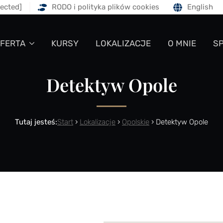
tected]
RODO i polityka plików cookies
English
FERTA
KURSY
LOKALIZACJE
O MNIE
S
Detektyw Opole
Tutaj jesteś:
Start
›
Lokalizacje
›
Opolskie
›
Detektyw Opole