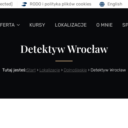
tected]
RODO i polityka plików cookies
English
FERTA
KURSY
LOKALIZACJE
O MNIE
S
Detektyw Wrocław
Tutaj jesteś:
Start
›
Lokalizacje
›
Dolnośląskie
›
Detektyw Wrocław