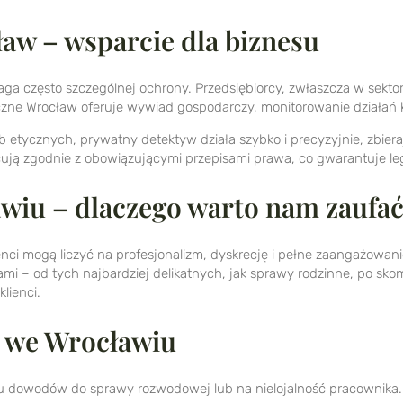
aw – wsparcie dla biznesu
a często szczególnej ochrony. Przedsiębiorcy, zwłaszcza w sektora
czne Wrocław oferuje wywiad gospodarczy, monitorowanie działań k
 etycznych, prywatny detektyw działa szybko i precyzyjnie, zbie
ują zgodnie z obowiązującymi przepisami prawa, co gwarantuje le
wiu – dlaczego warto nam zaufa
enci mogą liczyć na profesjonalizm, dyskrecję i pełne zaangażowan
i – od tych najbardziej delikatnych, jak sprawy rodzinne, po sko
lienci.
e we Wrocławiu
ciu dowodów do sprawy rozwodowej lub na nielojalność pracownika