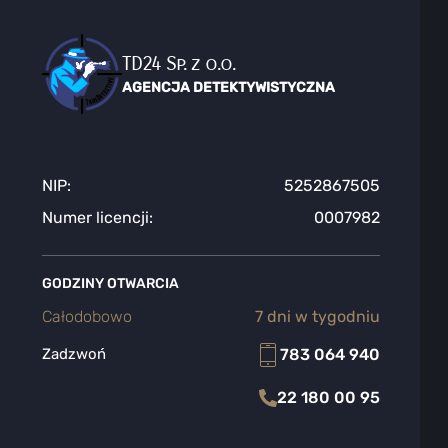
TD24 Sp. z o.o.
AGENCJA DETEKTYWISTYCZNA
NIP:
5252867505
Numer licencji:
0007982
GODZINY OTWARCIA
Całodobowo
7 dni w tygodniu
783 064 940
Zadzwoń
22 180 00 95