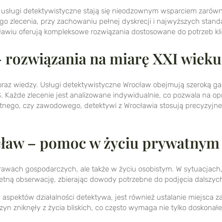
, usługi detektywistyczne stają się nieodzownym wsparciem zarówn
o zlecenia, przy zachowaniu pełnej dyskrecji i najwyższych stand
cławiu oferują kompleksowe rozwiązania dostosowane do potrzeb kli
 rozwiązania na miarę XXI wieku
z wiedzy. Usługi detektywistyczne Wrocław obejmują szeroką gam
 Każde zlecenie jest analizowane indywidualnie, co pozwala na op
watnego, czy zawodowego, detektywi z Wrocławia stosują precyzyjne
cław – pomoc w życiu prywatnym
awach gospodarczych, ale także w życiu osobistym. W sytuacjach, g
etną obserwację, zbierając dowody potrzebne do podjęcia dalszych
 aspektów działalności detektywa, jest również ustalanie miejsca 
yn zniknęły z życia bliskich, co często wymaga nie tylko doskonał