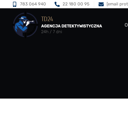
783 064 940
22 180 00 95
[email pro
TD24
O
AGENCJA DETEKTYWISTYCZNA
24h / 7 dni