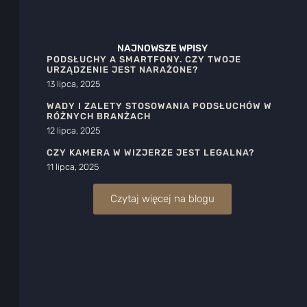
NAJNOWSZE WPISY
PODSŁUCHY A SMARTFONY. CZY TWOJE
URZĄDZENIE JEST NARAŻONE?
13 lipca, 2025
WADY I ZALETY STOSOWANIA PODSŁUCHÓW W
RÓŻNYCH BRANŻACH
12 lipca, 2025
CZY KAMERA W WIZJERZE JEST LEGALNA?
11 lipca, 2025
Czytaj więcej na blogu