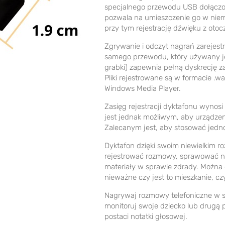
specjalnego przewodu USB dołączo
pozwala na umieszczenie go w niem
przy tym rejestrację dźwięku z otoc
Zgrywanie i odczyt nagrań zarejes
samego przewodu, który używany je
grabki) zapewnia pełną dyskrecję 
Pliki rejestrowane są w formacie .w
Windows Media Player.
Zasięg rejestracji dyktafonu wynos
jest jednak możliwym, aby urządzeni
Zalecanym jest, aby stosować jedn
Dyktafon dzięki swoim niewielkim r
rejestrować rozmowy, sprawować na
materiały w sprawie zdrady. Można
nieważne czy jest to mieszkanie, c
Nagrywaj rozmowy telefoniczne w 
monitoruj swoje dziecko lub drugą 
postaci notatki głosowej.