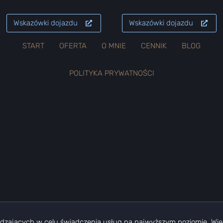
Wskazówki dojazdu
Wskazówki dojazdu
START
OFERTA
O MNIE
CENNIK
BLOG
POLITYKA PRYWATNOŚCI
dzających w celu świadczenia usług na najwyższym poziomie. Więce