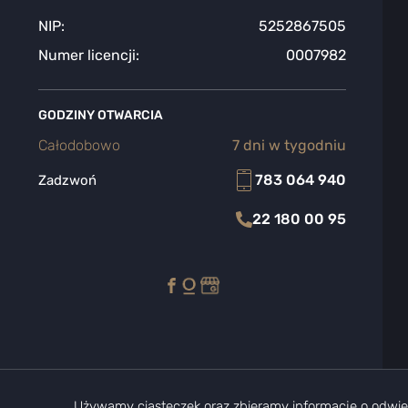
NIP:
5252867505
Numer licencji:
0007982
GODZINY OTWARCIA
Całodobowo
7 dni w tygodniu
783 064 940
Zadzwoń
22 180 00 95
Używamy ciasteczek oraz zbieramy informacje o odwie