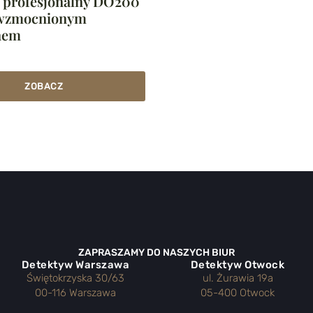
 profesjonalny DO200
 wzmocnionym
nem
ZOBACZ
ZAPRASZAMY DO NASZYCH BIUR
Detektyw Warszawa
Detektyw Otwock
Świętokrzyska 30/63
ul. Żurawia 19a
00-116 Warszawa
05-400 Otwock