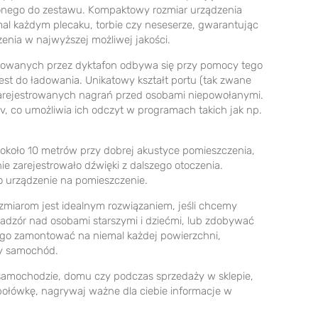
nego do zestawu. Kompaktowy rozmiar urządzenia
al każdym plecaku, torbie czy neseserze, gwarantując
zenia w najwyższej możliwej jakości.
trowanych przez dyktafon odbywa się przy pomocy tego
st do ładowania. Unikatowy kształt portu (tak zwane
zarejestrowanych nagrań przed osobami niepowołanymi.
av, co umożliwia ich odczyt w programach takich jak np.
i około 10 metrów przy dobrej akustyce pomieszczenia,
e zarejestrowało dźwięki z dalszego otoczenia.
o urządzenie na pomieszczenie.
ozmiarom jest idealnym rozwiązaniem, jeśli chcemy
dzór nad osobami starszymi i dziećmi, lub zdobywać
 go zamontować na niemal każdej powierzchni,
zy samochód.
samochodzie, domu czy podczas sprzedaży w sklepie,
połówkę, nagrywaj ważne dla ciebie informacje w