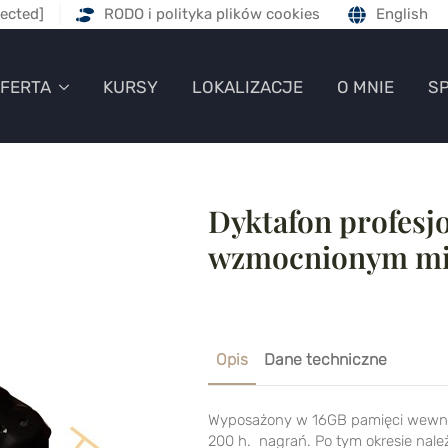
tected]
RODO i polityka plików cookies
English
FERTA
KURSY
LOKALIZACJE
O MNIE
S
Dyktafon profesj
wzmocnionym mi
Opis
Dane techniczne
Wyposażony w 16GB pamięci wewnęt
200 h. nagrań. Po tym okresie nal