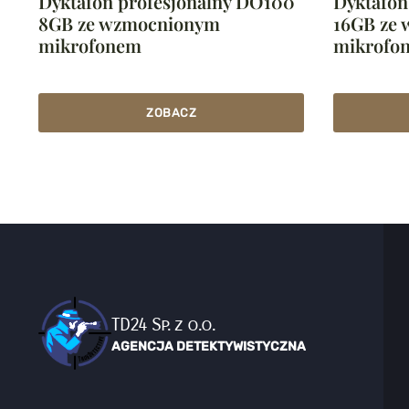
Dyktafon profesjonalny DO100
Dyktafon
8GB ze wzmocnionym
16GB ze
mikrofonem
mikrofo
ZOBACZ
TD24 Sp. z o.o.
AGENCJA DETEKTYWISTYCZNA