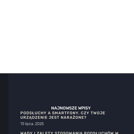
NAJNOWSZE WPISY
PODSŁUCHY A SMARTFONY. CZY TWOJE
URZĄDZENIE JEST NARAŻONE?
13 lipca, 2025
WADY I ZALETY STOSOWANIA PODSŁUCHÓW W