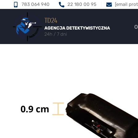
783 064 940
22 180 00 95
[email pro
TD24
O
AGENCJA DETEKTYWISTYCZNA
24h / 7 dni