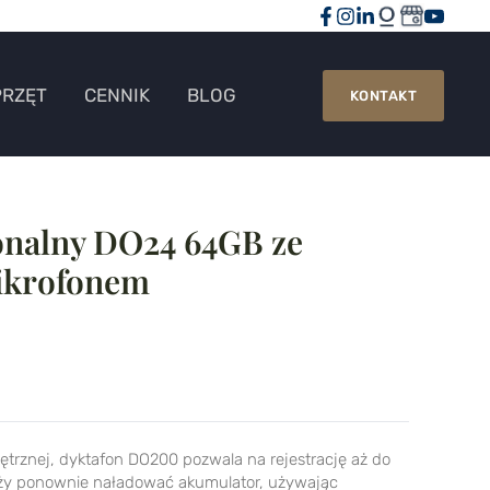
PRZĘT
CENNIK
BLOG
KONTAKT
onalny DO24 64GB ze
krofonem
rznej, dyktafon DO200 pozwala na rejestrację aż do
eży ponownie naładować akumulator, używając