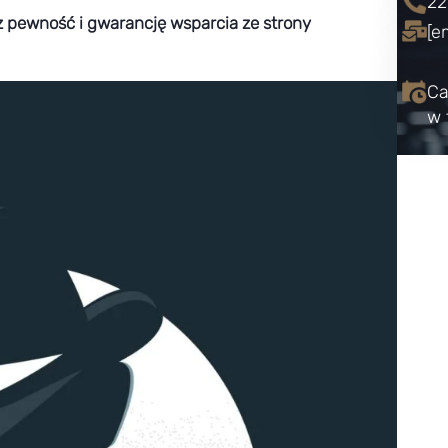
22
z pewność i gwarancję wsparcia ze strony
[e
Ca
w 