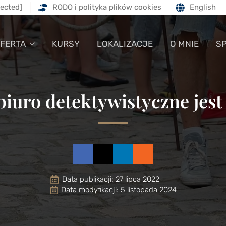
tected]
RODO i polityka plików cookies
English
FERTA
KURSY
LOKALIZACJE
O MNIE
S
biuro detektywistyczne jest
Data publikacji: 
27 lipca 2022
Data modyfikacji: 5 listopada 2024