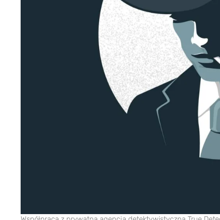
Współpraca z prywatną agencją detektywistyczną True Detec