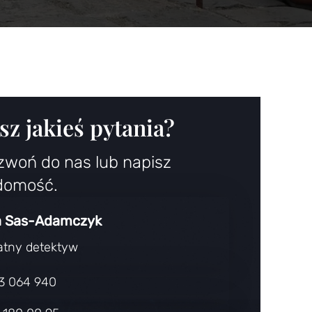
z jakieś pytania?
zwoń do nas lub napisz
domość.
 Sas-Adamczyk
atny detektyw
3 064 940