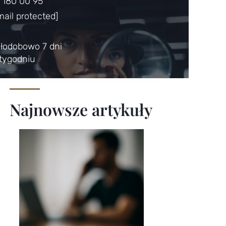
 180 00 95
mail protected]
łodobowo 7 dni
tygodniu
Najnowsze artykuły