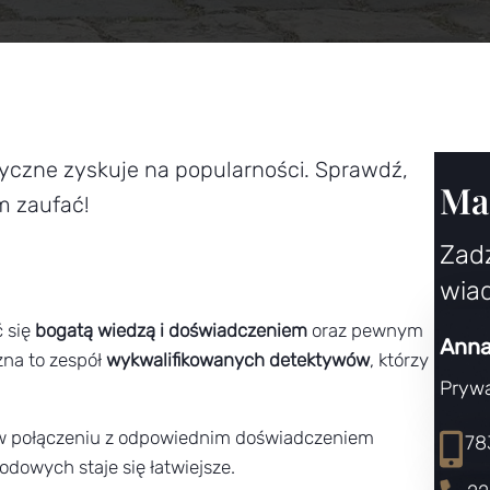
yczne zyskuje na popularności. Sprawdź,
Mas
m zaufać!
Zad
wia
ć się
bogatą wiedzą i doświadczeniem
oraz pewnym
Anna
na to zespół
wykwalifikowanych detektywów
, którzy
Pryw
 w połączeniu z odpowiednim doświadczeniem
78
dowych staje się łatwiejsze.