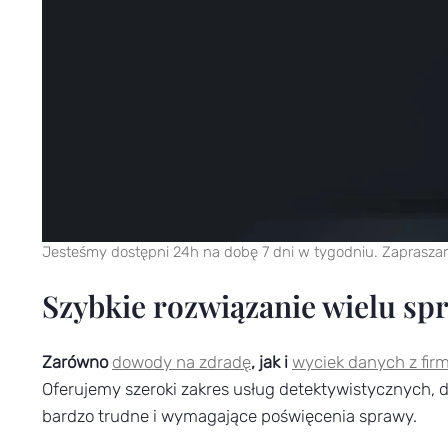
Jesteśmy dostępni 24h na dobę 7 dni w tygodniu. Zaprasza
Szybkie rozwiązanie wielu sp
Zarówno
dowody na zdradę
, jak i
wyciek danych z fir
Oferujemy szeroki zakres usług detektywistycznych, 
bardzo trudne i wymagające poświęcenia sprawy.