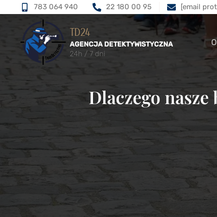
783 064 940
22 180 00 95
[email pro
TD24
O
AGENCJA DETEKTYWISTYCZNA
24h / 7 dni
Dlaczego nasze 