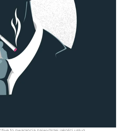
tive to gwarancja najwyższej jakości usług