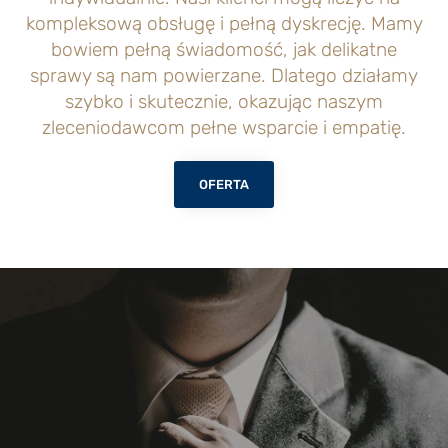
kompleksową obsługę i pełną dyskrecję. Mamy
bowiem pełną świadomość, jak delikatne
sprawy są nam powierzane. Dlatego działamy
szybko i skutecznie, okazując naszym
zleceniodawcom pełne wsparcie i empatię.
OFERTA