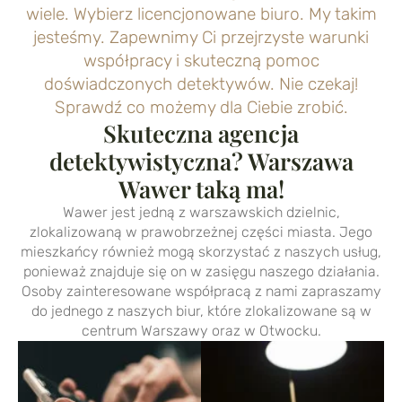
wiele. Wybierz licencjonowane biuro. My takim
jesteśmy. Zapewnimy Ci przejrzyste warunki
współpracy i skuteczną pomoc
doświadczonych detektywów. Nie czekaj!
Sprawdź co możemy dla Ciebie zrobić.
Skuteczna agencja
detektywistyczna? Warszawa
Wawer taką ma!
Wawer jest jedną z warszawskich dzielnic,
zlokalizowaną w prawobrzeżnej części miasta. Jego
mieszkańcy również mogą skorzystać z naszych usług,
ponieważ znajduje się on w zasięgu naszego działania.
Osoby zainteresowane współpracą z nami zapraszamy
do jednego z naszych biur, które zlokalizowane są w
centrum Warszawy oraz w Otwocku.