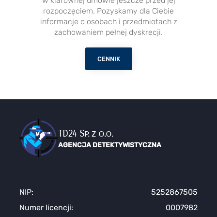
w klarownej umowie jeszcze przed jej
rozpoczęciem. Pozyskamy dla Ciebie
informacje o osobach i przedmiotach z
zachowaniem pełnej dyskrecji.
CENNIK
TD24 Sp. z o.o.
AGENCJA DETEKTYWISTYCZNA
NIP:
5252867505
Numer licencji:
0007982