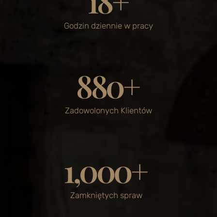
18
+
Godzin dziennie w pracy
880
+
Zadowolonych Klientów
1,000
+
Zamkniętych spraw