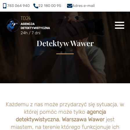
783 064 940
22 180 00 95
Adres e-mail
TD24
AGENCJA
DETEKTYWISTYCZNA
24h / 7 dni
Detektyw Wawer
Każdemu z nas może przydarzyć się sytuacja, w
której pomóc może tylko
agencja
detektywistyczna. Warszawa Wawer
jest
miastem, na terenie którego funkcjonuje ich