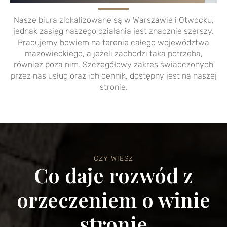
Nasze biura zlokalizowane są w Warszawie i Otwocku,
jednak zasięg naszego działania jest znacznie szerszy.
Pracujemy bowiem na terenie całego województwa
mazowieckiego, a jeżeli zachodzi taka potrzeba,
również poza nim. Szczegółowy zakres świadczonych
przez nas usług oraz ich cennik, dostępny jest na naszej
stronie.
CZY WIESZ
Co daje rozwód z
orzeczeniem o winie
stronie