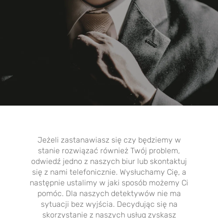
Jeżeli zastanawiasz się czy będziemy w
stanie rozwiązać również Twój problem,
odwiedź jedno z naszych biur lub skontaktuj
się z nami telefonicznie. Wysłuchamy Cię, a
następnie ustalimy w jaki sposób możemy Ci
pomóc. Dla naszych detektywów nie ma
sytuacji bez wyjścia. Decydując się na
skorzystanie z naszych usług zyskasz