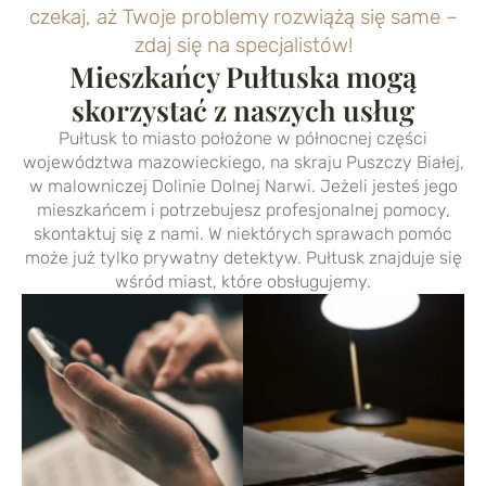
czekaj, aż Twoje problemy rozwiążą się same –
zdaj się na specjalistów!
Mieszkańcy Pułtuska mogą
skorzystać z naszych usług
Pułtusk to miasto położone w północnej części
województwa mazowieckiego, na skraju Puszczy Białej,
w malowniczej Dolinie Dolnej Narwi. Jeżeli jesteś jego
mieszkańcem i potrzebujesz profesjonalnej pomocy,
skontaktuj się z nami. W niektórych sprawach pomóc
może już tylko prywatny detektyw. Pułtusk znajduje się
wśród miast, które obsługujemy.