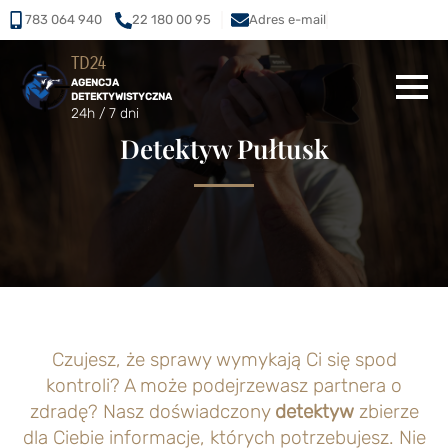
783 064 940
22 180 00 95
Adres e-mail
TD24
AGENCJA
DETEKTYWISTYCZNA
24h / 7 dni
Detektyw Pułtusk
Czujesz, że sprawy wymykają Ci się spod
kontroli? A może podejrzewasz partnera o
zdradę? Nasz doświadczony
detektyw
zbierze
dla Ciebie informacje, których potrzebujesz. Nie