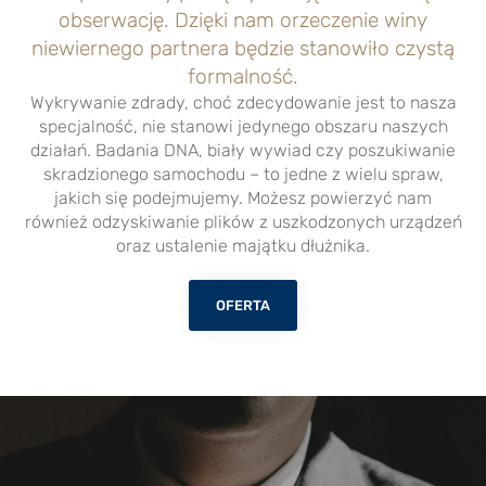
obserwację. Dzięki nam orzeczenie winy
niewiernego partnera będzie stanowiło czystą
formalność.
Wykrywanie zdrady, choć zdecydowanie jest to nasza
specjalność, nie stanowi jedynego obszaru naszych
działań.
Badania DNA, biały wywiad
czy
poszukiwanie
skradzionego samochodu
– to jedne z wielu spraw,
jakich się podejmujemy. Możesz powierzyć nam
również
odzyskiwanie plików
z uszkodzonych urządzeń
oraz ustalenie
majątku dłużnika
.
OFERTA