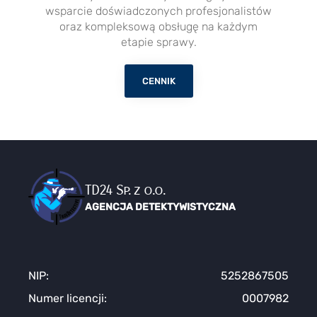
wsparcie doświadczonych profesjonalistów
oraz kompleksową obsługę na każdym
etapie sprawy.
CENNIK
TD24 Sp. z o.o.
AGENCJA DETEKTYWISTYCZNA
NIP:
5252867505
Numer licencji:
0007982