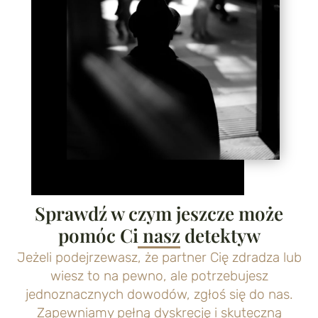
Sprawdź w czym jeszcze może
pomóc Ci nasz detektyw
Jeżeli podejrzewasz, że partner Cię zdradza lub
wiesz to na pewno, ale potrzebujesz
jednoznacznych dowodów, zgłoś się do nas.
Zapewniamy pełną dyskrecję i skuteczną