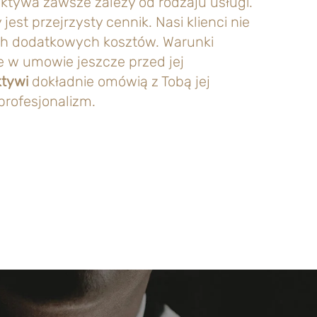
ektywa zawsze zależy od rodzaju usługi.
jest przejrzysty cennik. Nasi klienci nie
h dodatkowych kosztów. Warunki
e w umowie jeszcze przed jej
ktywi
dokładnie omówią z Tobą jej
profesjonalizm.