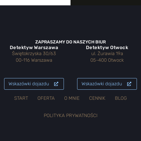
ZAPRASZAMY DO NASZYCH BIUR
Detektyw Warszawa
Detektyw Otwock
Świętokrzyska 30/63
ul. Żurawia 19a
00-116 Warszawa
05-400 Otwock
Wskazówki dojazdu
Wskazówki dojazdu
START
OFERTA
O MNIE
CENNIK
BLOG
POLITYKA PRYWATNOŚCI