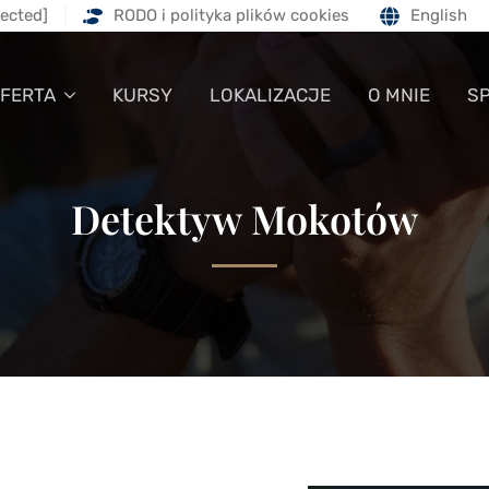
tected]
RODO i polityka plików cookies
English
FERTA
KURSY
LOKALIZACJE
O MNIE
S
Detektyw Mokotów