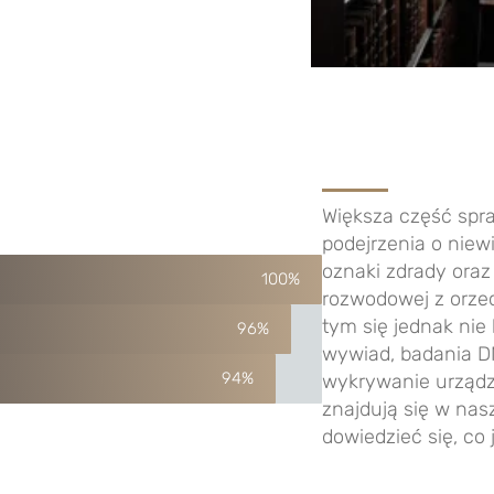
Większa część spr
podejrzenia o nie
oznaki zdrady
oraz
100%
rozwodowej z orze
tym się jednak nie
96%
wywiad
, badania D
94%
wykrywanie urządze
znajdują się w nasz
dowiedzieć się, co