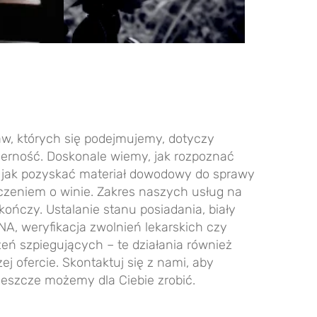
aw, których się podejmujemy, dotyczy
wierność. Doskonale wiemy,
jak rozpoznać
 jak pozyskać materiał dowodowy do sprawy
czeniem o winie. Zakres naszych usług na
 kończy. Ustalanie stanu posiadania,
biały
NA, weryfikacja zwolnień lekarskich czy
ń szpiegujących – te działania również
ej ofercie. Skontaktuj się z nami, aby
 jeszcze możemy dla Ciebie zrobić.