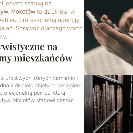
mi jedyną szansą na
tyw. Mokotów
to dzielnica, w
 Wybierz profesjonalną agencję
ziałań. Sprawdź dlaczego warto
my.
ywistyczne na
amy mieszkańców
z urokliwych starych kamienic i
edna z dzielnic objętych zasięgiem
profesjonalną pomoc, którą
ktyw. Mokotów stanowi obszar