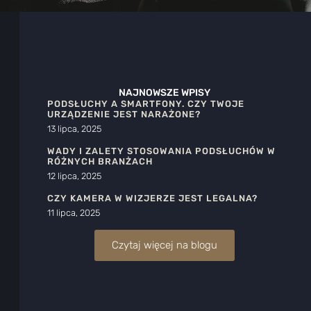
NAJNOWSZE WPISY
PODSŁUCHY A SMARTFONY. CZY TWOJE
URZĄDZENIE JEST NARAŻONE?
13 lipca, 2025
WADY I ZALETY STOSOWANIA PODSŁUCHÓW W
RÓŻNYCH BRANŻACH
12 lipca, 2025
CZY KAMERA W WIZJERZE JEST LEGALNA?
11 lipca, 2025
Czytaj więcej na blogu