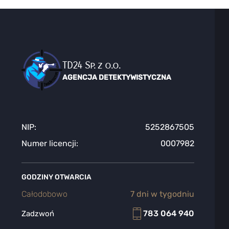
TD24 Sp. z o.o.
AGENCJA DETEKTYWISTYCZNA
NIP:
5252867505
Numer licencji:
0007982
GODZINY OTWARCIA
Całodobowo
7 dni w tygodniu
783 064 940
Zadzwoń