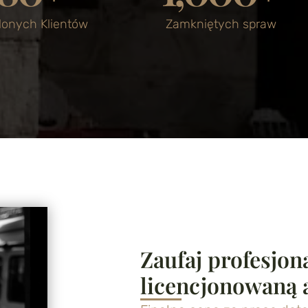
onych Klientów
Zamkniętych spraw
Zaufaj profesjon
licencjonowaną 