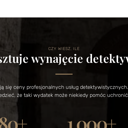
CZY WIESZ, ILE
ztuje wynajęcie detekt
ują się ceny profesjonalnych usług detektywistycznyc
iedzieć, że taki wydatek może niekiedy pomóc uchronić
80
+
1,000
+