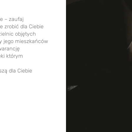
e – zaufaj
 zrobić dla Ciebie
ielnic objętych
my jego mieszkańców
warancję
ęki którym
szą dla Ciebie