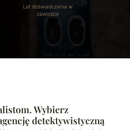
Lat doświadczenia w
zawodzie
alistom. Wybierz
agencję detektywistyczną