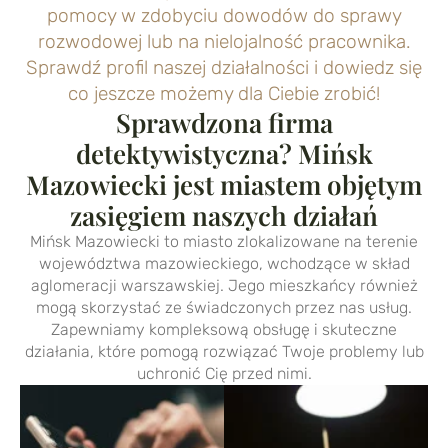
pomocy w zdobyciu dowodów do sprawy
rozwodowej lub na nielojalność pracownika.
Sprawdź profil naszej działalności i dowiedz się
co jeszcze możemy dla Ciebie zrobić!
Sprawdzona firma
detektywistyczna? Mińsk
Mazowiecki jest miastem objętym
zasięgiem naszych działań
Mińsk Mazowiecki to miasto zlokalizowane na terenie
województwa mazowieckiego, wchodzące w skład
aglomeracji warszawskiej. Jego mieszkańcy również
mogą skorzystać ze świadczonych przez nas usług.
Zapewniamy kompleksową obsługę i skuteczne
działania, które pomogą rozwiązać Twoje problemy lub
uchronić Cię przed nimi.