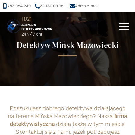
783 064 940
22 180 00 95
Adres e-mail
TD24
AGENCJA
DETEKTYWISTYCZNA
24h / 7 dni
Detektyw Mińsk Mazowiecki
Poszukujesz dobrego detektywa działającego
na terenie Mińska Mazowieckiego? Nasza
firma
detektywistyczna
działa także w tym mieście!
Skontaktuj się z nami, jeżeli potrzebujesz