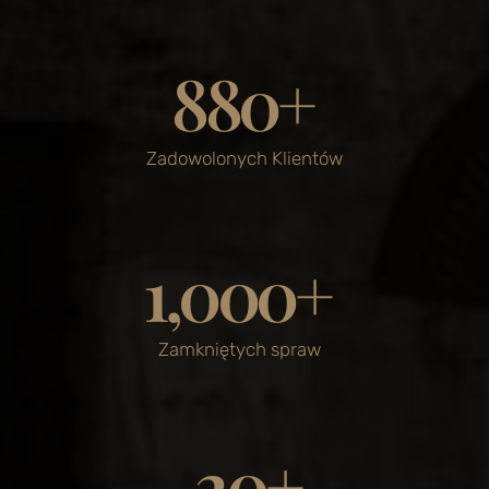
880
+
Zadowolonych Klientów
1,000
+
Zamkniętych spraw
20
+