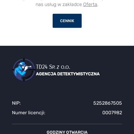
nas usług w zakładce
Oferta
.
CENNIK
TD24 Sp. z o.o.
AGENCJA DETEKTYWISTYCZNA
NIP:
5252867505
Numer licencji:
0007982
GODZINY OTWARCIA