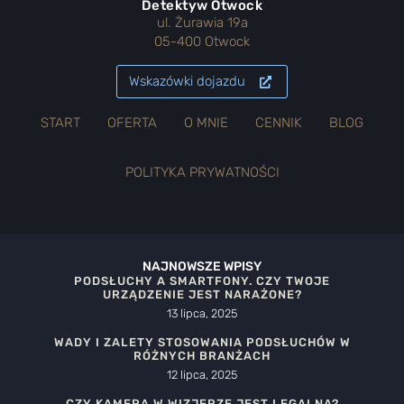
Detektyw Otwock
ul. Żurawia 19a
05-400 Otwock
Wskazówki dojazdu
START
OFERTA
O MNIE
CENNIK
BLOG
POLITYKA PRYWATNOŚCI
NAJNOWSZE WPISY
PODSŁUCHY A SMARTFONY. CZY TWOJE
URZĄDZENIE JEST NARAŻONE?
13 lipca, 2025
WADY I ZALETY STOSOWANIA PODSŁUCHÓW W
RÓŻNYCH BRANŻACH
12 lipca, 2025
CZY KAMERA W WIZJERZE JEST LEGALNA?