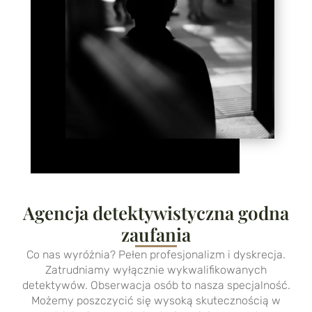
Agencja detektywistyczna godna
zaufania
Co nas wyróżnia? Pełen profesjonalizm i dyskrecja.
Zatrudniamy wyłącznie wykwalifikowanych
detektywów.
Obserwacja
osób to nasza specjalność.
Możemy poszczycić się wysoką skutecznością w