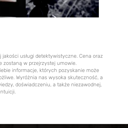
 jakości usługi detektywistyczne. Cena oraz
e zostaną w przejrzystej umowie.
iebie informacje, których pozyskanie może
żliwe. Wyróżnia nas wysoka skuteczność, a
iedzy, doświadczeniu, a także niezawodnej,
ntuicji.