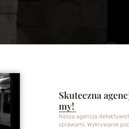
Skuteczna agenc
my!
Nasza agencja detektywist
sprawami. Wykrywanie pod