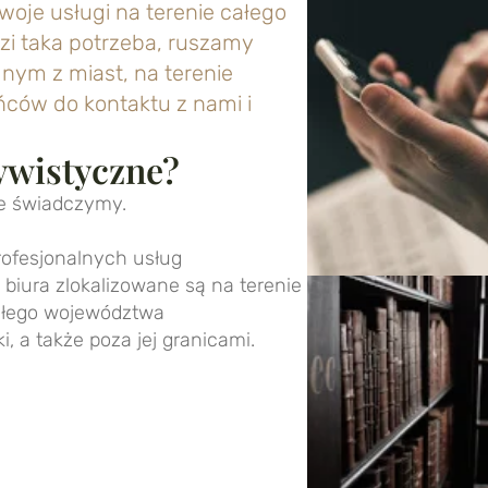
oje usługi na terenie całego
i taka potrzeba, ruszamy
dnym z miast, na terenie
ców do kontaktu z nami i
ywistyczne?
je świadczymy.
rofesjonalnych usług
 biura zlokalizowane są na terenie
całego województwa
, a także poza jej granicami.