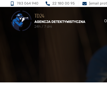
783 064 940
22 180 00 95
[email pro
TD24
O
AGENCJA DETEKTYWISTYCZNA
24h / 7 dni