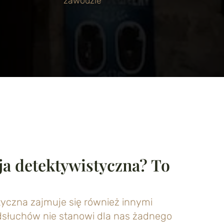
zawodzie
ja detektywistyczna? To
yczna zajmuje się również innymi
słuchów nie stanowi dla nas żadnego