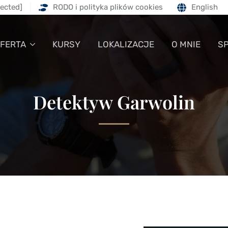
tected]
RODO i polityka plików cookies
English
FERTA
KURSY
LOKALIZACJE
O MNIE
S
Detektyw Garwolin