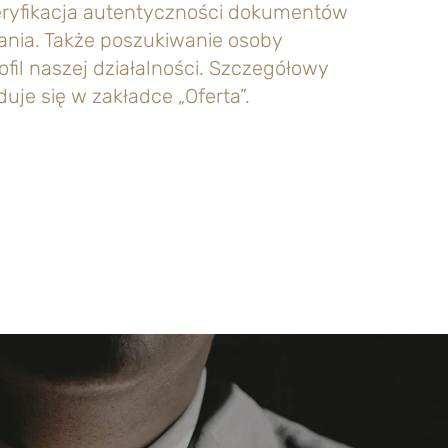
eryfikacja autentyczności dokumentów
dania. Także poszukiwanie osoby
ofil naszej działalności. Szczegółowy
uje się w zakładce „Oferta”.