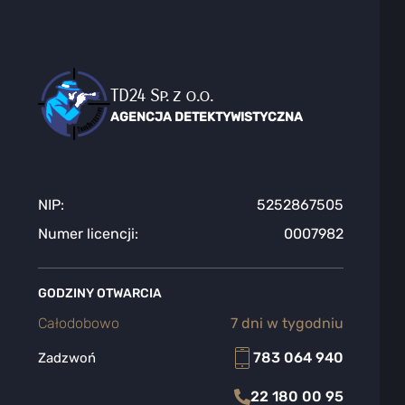
TD24 Sp. z o.o.
AGENCJA DETEKTYWISTYCZNA
NIP:
5252867505
Numer licencji:
0007982
GODZINY OTWARCIA
Całodobowo
7 dni w tygodniu
783 064 940
Zadzwoń
22 180 00 95