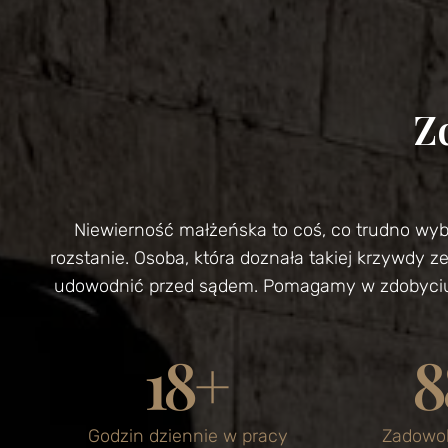
Z
Niewierność małżeńska to coś, co trudno wyb
rozstanie. Osoba, która doznała takiej krzywdy 
udowodnić przed sądem. Pomagamy w zdobyciu m
18
+
8
Godzin dziennie w pracy
Zadowol