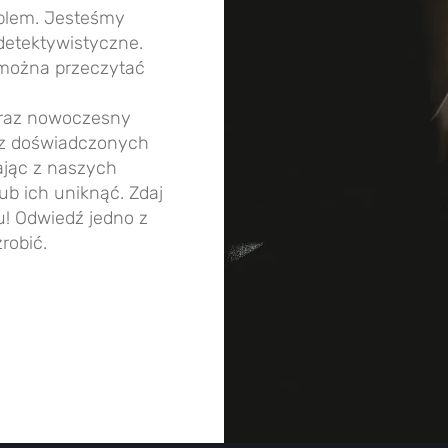
oblem. Jesteśmy
etektywistyczne.
e można przeczytać
oraz nowoczesny
z doświadczonych
ając z naszych
b ich uniknąć. Zdaj
u! Odwiedź jedno z
robić.