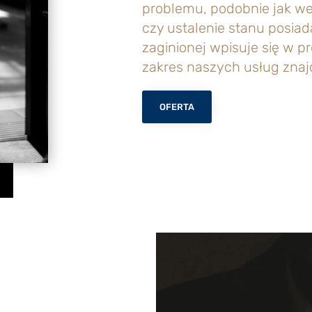
problemu, podobnie jak w
czy ustalenie stanu posia
zaginionej wpisuje się w pr
zakres naszych usług znajd
OFERTA