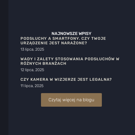
NAJNOWSZE WPISY
PODSŁUCHY A SMARTFONY. CZY TWOJE
URZĄDZENIE JEST NARAŻONE?
13 lipca, 2025
WADY I ZALETY STOSOWANIA PODSŁUCHÓW W
RÓŻNYCH BRANŻACH
12 lipca, 2025
CZY KAMERA W WIZJERZE JEST LEGALNA?
11 lipca, 2025
Czytaj więcej na blogu