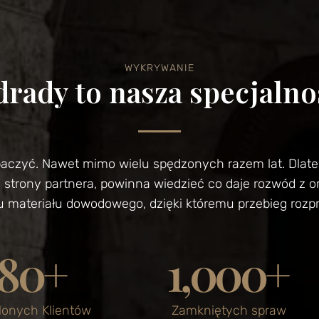
WYKRYWANIE
drady to nasza specjalno
aczyć. Nawet mimo wielu spędzonych razem lat. Dlate
ze strony partnera, powinna wiedzieć co daje rozwód z o
ateriału dowodowego, dzięki któremu przebieg rozpra
80
+
1,000
+
onych Klientów
Zamkniętych spraw