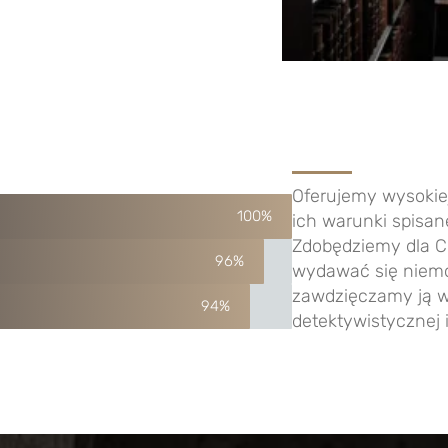
Oferujemy wysokiej
100%
ich warunki spisan
Zdobędziemy dla C
96%
wydawać się niemo
zawdzięczamy ją w
94%
detektywistycznej i