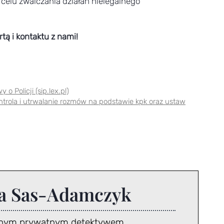
elu zwalczania działań nielegalnego
tą i kontaktu z nami!
o Policji (sip.lex.pl)
trola i utrwalanie rozmów na podstawie kpk oraz ustaw
a Sas-Adamczyk
anym prywatnym detektywem.