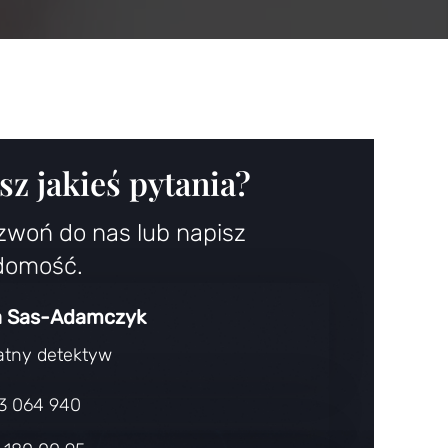
z jakieś pytania?
zwoń do nas lub napisz
domość.
 Sas-Adamczyk
atny detektyw
3 064 940