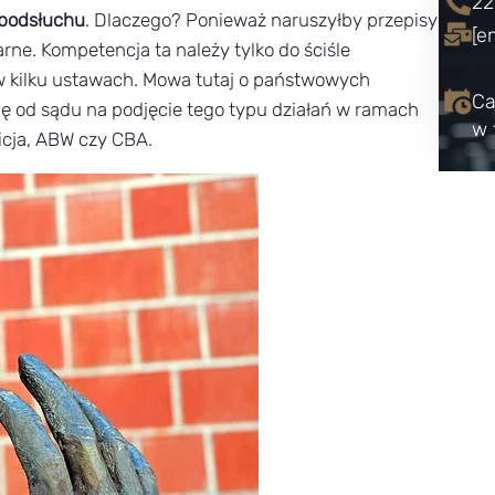
22
 podsłuchu
. Dlaczego? Ponieważ naruszyłby przepisy
[e
ne. Kompetencja ta należy tylko do ściśle
w kilku ustawach. Mowa tutaj o państwowych
Ca
dę od sądu na podjęcie tego typu działań w ramach
w 
licja, ABW czy CBA.