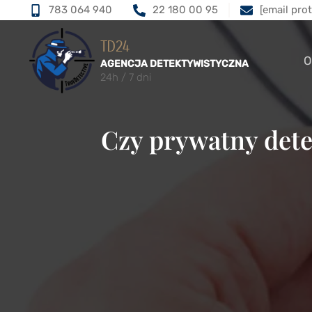
783 064 940
22 180 00 95
[email pro
TD24
O
AGENCJA DETEKTYWISTYCZNA
24h / 7 dni
Czy prywatny det