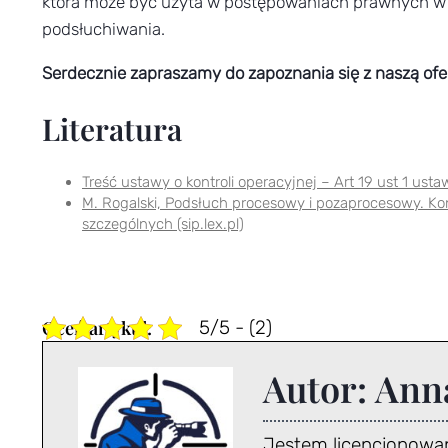
która może być użyta w postępowaniach prawnych w c
podsłuchiwania.
Serdecznie zapraszamy do zapoznania się z naszą ofer
Literatura
Treść ustawy o kontroli operacyjnej – Art 19 ust 1 ustawy 
M. Rogalski, Podsłuch procesowy i pozaprocesowy. Kon
szczególnych (sip.lex.pl)
5/5 - (2)
Autor:
Ann
Jestem licencjonow