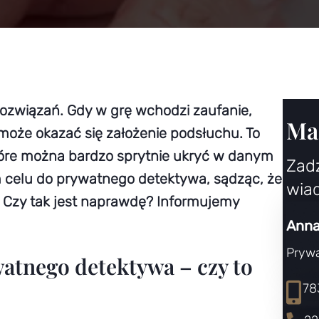
ozwiązań. Gdy w grę wchodzi zaufanie,
Mas
może okazać się założenie podsłuchu. To
które można bardzo sprytnie ukryć w danym
Zad
m celu do prywatnego detektywa, sądząc, że
wia
 Czy tak jest naprawdę? Informujemy
Anna
Pryw
atnego detektywa – czy to
78