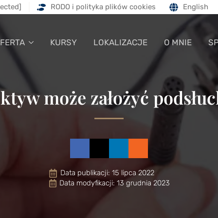
tected]
RODO i polityka plików cookies
English
FERTA
KURSY
LOKALIZACJE
O MNIE
S
ektyw może założyć podsłu
Data publikacji: 
15 lipca 2022
Data modyfikacji: 13 grudnia 2023