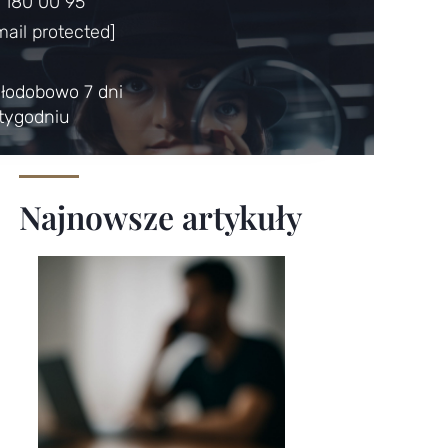
 180 00 95
mail protected]
łodobowo 7 dni
tygodniu
Najnowsze artykuły